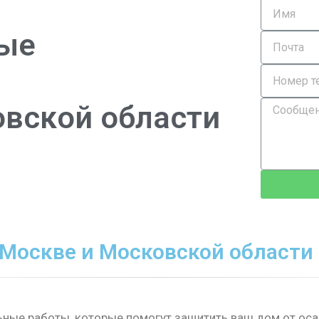
ые
о
в
с
к
о
й
о
б
л
а
с
т
и
Москве и Московской области
ые работы, которые помогут защитить ваш дом от осад