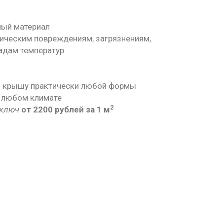
ный материал
ническим повреждениям, загрязнениям,
падам температур
ь крышу практически любой формы
 любом климате
2
 ключ
от 2200 рублей за 1 м