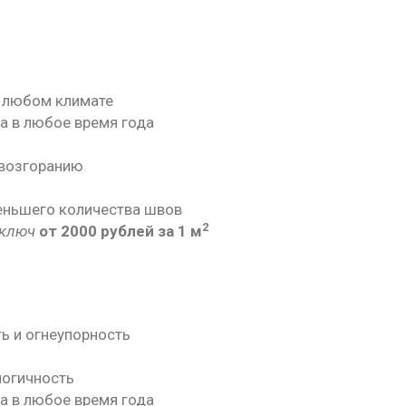
 любом климате
 в любое время года
 возгоранию
меньшего количества швов
2
 ключ
от 2000 рублей за 1 м
ь и огнеупорность
логичность
 в любое время года