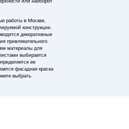
верхности или наоборот
е работы в Москве,
лируемой конструкции.
оводятся декоративные
ия привлекательного
аем материалы для
листами выбирается
определяется ее
пается фасадная краска
ожете выбрать