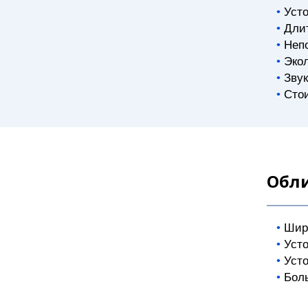
Усто
Дли
Неп
Экол
Зву
Сто
Обл
Шир
Уст
Усто
Бол